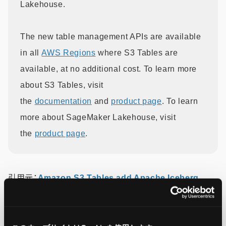
Lakehouse.
The new table management APIs are available
in all
AWS Regions
where S3 Tables are
available, at no additional cost. To learn more
about S3 Tables, visit
the
documentation
and
product page
. To learn
more about SageMaker Lakehouse, visit
the
product page
.
引用元：
Amazon S3 Tables add Apache Iceberg
REST Catalog APIs