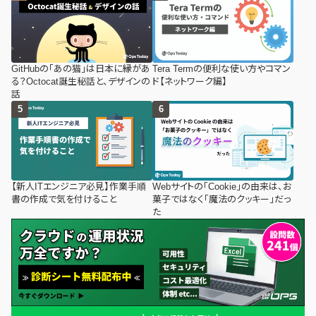
GitHubの「あの猫」は日本に縁があ
Tera Termの便利な使い方やコマン
る？Octocat誕生秘話と、デザインの
ド【ネットワーク編】
話
【新人ITエンジニア必見】作業手順
Webサイトの「Cookie」の由来は、お
書の作成で気を付けること
菓子ではなく「魔法のクッキー」だっ
た