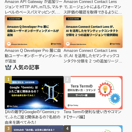
Amazon API Gateway が追加リー
Amazon Connect Contact Lens
ジョンで HTTP API、mTLS、マルチ
で、エージェントによるパフォーマン
レベルのベースパスマッピング、
ス評価の確認を取得できるようにな
WAF をサポートするようになりまし
りました
た
Amazon Q Developer Pro 層に自
Amazon Connect Contact Lens
動ユーザーオンボーディングメール
が、AI を活用したセマンティックコ
が追加
ンタクト分類を 2 つの追加リージョ
ンで提供開始
人気の記事
【AIの雑学】Googleの「Gemini」っ
Tera Termの便利な使い方やコマン
て、ふたご座と関係あるの？名前の
ド【サーバ編】
由来を調べてみた！