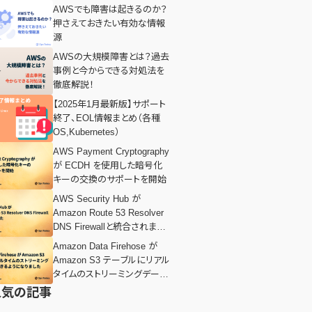
AWSでも障害は起きるのか？
押さえておきたい有効な情報
源
AWSの大規模障害とは？過去
事例と今からできる対処法を
徹底解説！
【2025年1月最新版】サポート
終了、EOL情報まとめ（各種
OS,Kubernetes）
AWS Payment Cryptography
が ECDH を使用した暗号化
キーの交換のサポートを開始
AWS Security Hub が
Amazon Route 53 Resolver
DNS Firewallと統合されまし
た
Amazon Data Firehose が
Amazon S3 テーブルにリアル
タイムのストリーミングデータ
を配信できるようになりました
人気の記事