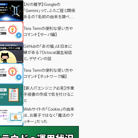
【AIの雑学】Googleの
「Gemini」って、ふたご座と関係
あるの？名前の由来を調べて
みた！
Tera Termの便利な使い方や
コマンド【サーバ編】
GitHubの「あの猫」は日本に
縁がある？Octocat誕生秘話
と、デザインの話
Tera Termの便利な使い方や
コマンド【ネットワーク編】
【新人ITエンジニア必見】作業
手順書の作成で気を付けるこ
と
Webサイトの「Cookie」の由来
は、お菓子ではなく「魔法のク
ッキー」だった