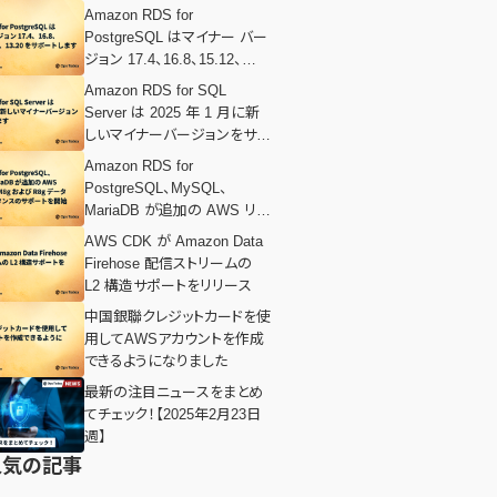
Amazon RDS for
PostgreSQL はマイナー バー
ジョン 17.4、16.8、15.12、
14.17、13.20 をサポートしま
Amazon RDS for SQL
す
Server は 2025 年 1 月に新
しいマイナーバージョンをサポ
ートします
Amazon RDS for
PostgreSQL、MySQL、
MariaDB が追加の AWS リー
ジョンで M8g および R8g デ
AWS CDK が Amazon Data
ータベースインスタンスのサ
Firehose 配信ストリームの
ポートを開始
L2 構造サポートをリリース
中国銀聯クレジットカードを使
用してAWSアカウントを作成
できるようになりました
最新の注目ニュースをまとめ
てチェック！【2025年2月23日
週】
人気の記事