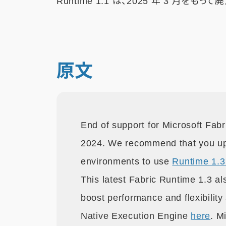
Runtime 1.1 は、2025 年 3 月をも
原文
End of support for Microsoft Fab
2024. We recommend that you up
environments to use
Runtime 1.3
This latest Fabric Runtime 1.3 al
boost performance and flexibility
Native Execution Engine
here
. M