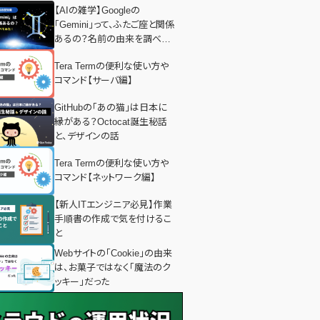
【AIの雑学】Googleの
「Gemini」って、ふたご座と関係
あるの？名前の由来を調べて
みた！
Tera Termの便利な使い方や
コマンド【サーバ編】
GitHubの「あの猫」は日本に
縁がある？Octocat誕生秘話
と、デザインの話
Tera Termの便利な使い方や
コマンド【ネットワーク編】
【新人ITエンジニア必見】作業
手順書の作成で気を付けるこ
と
Webサイトの「Cookie」の由来
は、お菓子ではなく「魔法のク
ッキー」だった