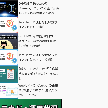
【AIの雑学】Googleの
「Gemini」って、ふたご座と関係
あるの？名前の由来を調べて
みた！
Tera Termの便利な使い方や
コマンド【サーバ編】
GitHubの「あの猫」は日本に
縁がある？Octocat誕生秘話
と、デザインの話
Tera Termの便利な使い方や
コマンド【ネットワーク編】
【新人ITエンジニア必見】作業
手順書の作成で気を付けるこ
と
Webサイトの「Cookie」の由来
は、お菓子ではなく「魔法のク
ッキー」だった