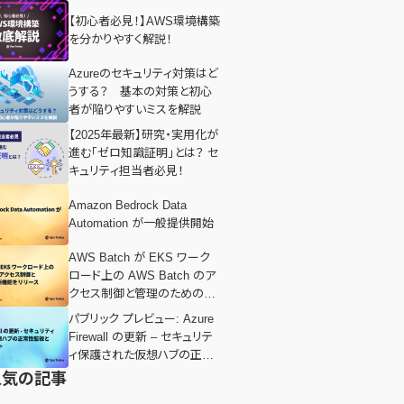
【初心者必見！】AWS環境構築
を分かりやすく解説！
Azureのセキュリティ対策はど
うする？ 基本の対策と初心
者が陥りやすいミスを解説
【2025年最新】研究・実用化が
進む「ゼロ知識証明」とは？ セ
キュリティ担当者必見！
Amazon Bedrock Data
Automation が一般提供開始
AWS Batch が EKS ワーク
ロード上の AWS Batch のア
クセス制御と管理のための新
機能をリリース
パブリック プレビュー: Azure
Firewall の更新 – セキュリテ
ィ保護された仮想ハブの正常
性監視と BYOIP サポート
人気の記事