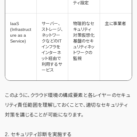
ティ設定
IaaS
サーバー、
物理的なセ
主に事業者
(Infrastruct
ストレージ、
キュリティ
ure as a
ネットワー
対策仮想化
Service)
クなどのIT
基盤のセキ
インフラを
ュリティネッ
インターネ
トワークの
ット経由で
監視
利用するサ
ービス
このように、クラウド環境の構成要素と各レイヤーのセキュ
リティ責任範囲を理解しておくことで、適切なセキュリティ
対策を講じることが可能になります。
2. セキュリティ診断を実施する