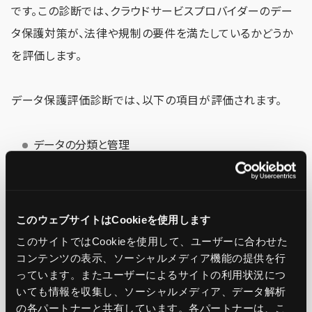
です。この診断では、クラウドサービスプロバイダーのデー
タ保護対策が、法律や規制の要件を満たしているかどうか
を評価します。
データ保護評価診断では、以下の項目が評価されます。
データの分類と管理
データの暗号化
データのバックアップとリカバリ
データの廃棄
このウェブサイトはCookieを使用します
このサイトではCookieを使用して、ユーザーに合わせた
クラウドサービスプロバイダーは、データ保護評価診断の
コンテンツの表示、ソーシャルメディア機能の提供を行
っています。またユーザーによるサイトの利用状況につ
結果に基づいて、データ保護対策を改善する必要がありま
いても情報を収集し、ソーシャルメディア、データ解析
す。これにより、クラウド環境におけるデータ保護を強化し、
の各パートナーと共有しています。各パートナーは、こ