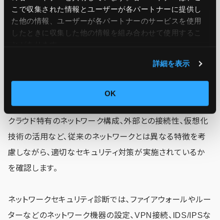
個人情報や機密情報のリスクを軽減することができます。
こで収集された情報とユーザーが各パートナーに提供し
た他の情報、ユーザーが各パートナーのサービスを使用
したときに収集した他の情報を組み合わせて使用​​するこ
ネットワークセキュリティ診断
とがあります。
クラウド環境のネットワーク構成や設定、運用状況を調査・
詳細を表示
分析し、セキュリティ上の脅威や脆弱性を発見・評価する診
断がネットワークセキュリティ診断です。
OK
クラウド特有のネットワーク構成、外部との接続性、仮想化
技術の活用など、従来のネットワークとは異なる特徴を考
慮しながら、適切なセキュリティ対策が実施されているか
を確認します。
ネットワークセキュリティ診断では、ファイアウォールやルー
ターなどのネットワーク機器の設定、VPN接続、IDS/IPSな