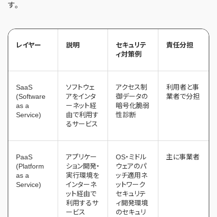
す。
レイヤー
説明
セキュリテ
責任分担
ィ対策例
SaaS
ソフトウェ
アクセス制
利用者と事
(Software
アをインタ
御データの
業者で分担
as a
ーネット経
暗号化脆弱
Service)
由で利用す
性診断
るサービス
PaaS
アプリケー
OS・ミドル
主に事業者
(Platform
ション開発・
ウェアのパ
as a
実行環境を
ッチ適用ネ
Service)
インターネ
ットワーク
ット経由で
セキュリテ
利用するサ
ィ開発環境
ービス
のセキュリ