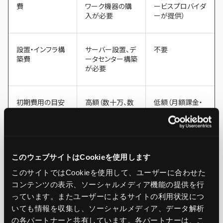
費
ワーク機器の購
ービスプロバイダ
入が必要
ーが提供）
設置・インフラ構
サーバー設置、デ
不要
築費
ータセンター構築
が必要
初期費用の目安
高額（数十万、数
低額（月額課金・
百万円〜）
従量課金制で数
万円〜）
このウェブサイトはCookieを使用します
オンプレミスを選択する場合、初期投資が高額になること
このサイトではCookieを使用して、ユーザーに合わせた
が多いです。
コンテンツの表示、ソーシャルメディア機能の提供を行
っています。またユーザーによるサイトの利用状況につ
いても情報を収集し、ソーシャルメディア、データ解析
ハードウェアの購入に加え、サーバー設置やインフラの構築
の各パートナーと共有しています。各パートナーは、こ