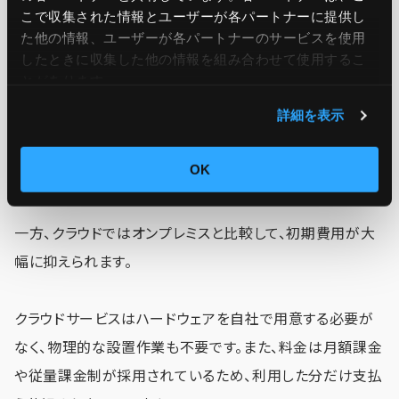
に関わる費用がかかります。また、データセンターのスペー
こで収集された情報とユーザーが各パートナーに提供し
ス確保や冷却システム、電力供給システムなどの設備投資
た他の情報、ユーザーが各パートナーのサービスを使用
したときに収集した他の情報を組み合わせて使用​​するこ
も必要です。
とがあります。
詳細を表示
そのため、オンプレミス環境の導入には、特に中小企業やス
タートアップにとって大きな財政的負担となることがあり
OK
ます。
一方、クラウドではオンプレミスと比較して、初期費用が大
幅に抑えられます。
クラウドサービスはハードウェアを自社で用意する必要が
なく、物理的な設置作業も不要です。また、料金は月額課金
や従量課金制が採用されているため、利用した分だけ支払