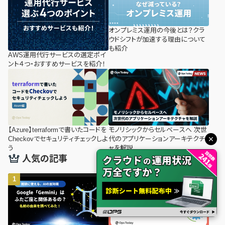
オンプレミス運用の今後とは？クラ
ウドシフトが加速する理由について
も紹介
AWS運用代行サービスの選定ポイ
ント４つ・おすすめサービスを紹介！
【Azure】terraformで書いたコードを
モノリシックからセルベースへ 次世
Checkovでセキュリティチェックしよ
代のアプリケーションアーキテクチ
う
ャを解説
人気の記事