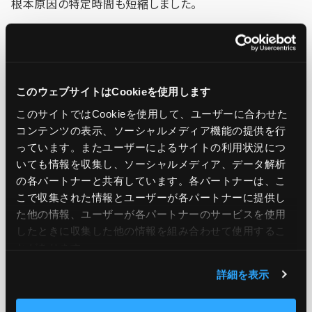
根本原因の特定時間も短縮しました。
想定される効果
ユーザー体験の向上により、カート放棄率が大幅に減少
このウェブサイトはCookieを使用します
予期せぬ負荷への迅速な対応が可能に
このサイトではCookieを使用して、ユーザーに合わせた
DevOpsチームへのリアルタイム通知で運用効率が向上
コンテンツの表示、ソーシャルメディア機能の提供を行
っています。またユーザーによるサイトの利用状況につ
いても情報を収集し、ソーシャルメディア、データ解析
小売企業
の各パートナーと共有しています。各パートナーは、こ
こで収集された情報とユーザーが各パートナーに提供し
小売企業は、季節的な注文パターンの変動に対応するた
た他の情報、ユーザーが各パートナーのサービスを使用
め、AIOpsを導入して運用基盤を構築。ある日、主要な注文
したときに収集した他の情報を組み合わせて使用​​するこ
とがあります。
アプリケーションの応答時間が異常増加した際、AIOpsが
予期せぬ需要急増（例えば、TikTokで流行した新商品の影
詳細を表示
響など）を検知。自動化によりアプリケーションインスタンス