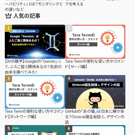
ーバビリティ」とは？モニタリングと
クを考える
の違いなど
人気の記事
【AIの雑学】Googleの「Gemini」っ
Tera Termの便利な使い方やコマン
て、ふたご座と関係あるの？名前の
ド【サーバ編】
由来を調べてみた！
Tera Termの便利な使い方やコマン
GitHubの「あの猫」は日本に縁があ
ド【ネットワーク編】
る？Octocat誕生秘話と、デザインの
話