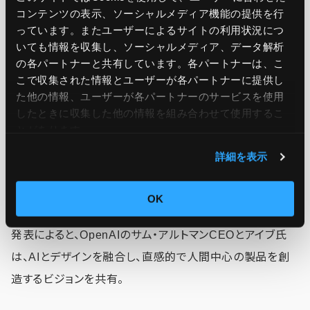
検索における AI : 情報を超えた知性へ
コンテンツの表示、ソーシャルメディア機能の提供を行
っています。またユーザーによるサイトの利用状況につ
いても情報を収集し、ソーシャルメディア、データ解析
の各パートナーと共有しています。各パートナーは、こ
こで収集された情報とユーザーが各パートナーに提供し
OpenAI、Apple元デザイン責任者のデ
た他の情報、ユーザーが各パートナーのサービスを使用
ザイン企業を買収
したときに収集した他の情報を組み合わせて使用​​するこ
とがあります。
OpenAIは5月21日、Apple元デザイン責任者ジョニー・ア
詳細を表示
イブ氏のデザイン企業「io」を買収し、AIデバイス開発で協
業すると発表した。
OK
発表によると、OpenAIのサム・アルトマンCEOとアイブ氏
は、AIとデザインを融合し、直感的で人間中心の製品を創
造するビジョンを共有。