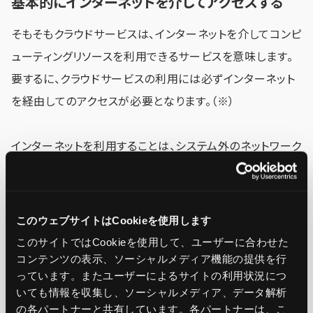
基本的にインターネットを介してアクセスする
そもそもクラウドサービスは、インターネットを介してコンピ
ューティングリソースを利用できるサービスを意味します。
要するに、クラウドサービスの利用には必ずインターネット
を経由してのアクセスが必要となります。（※）
インターネットを利用することは、システム外のネットワーク
に対するセキュリティを考慮する必要があることを意味し
ます。
このウェブサイトはCookieを使用します
インターネットに繋がらない環境をオフライン環境と呼び
このサイトではCookieを使用して、ユーザーに合わせた
ますが、オフラインのオンプレミス環境では、システム外のネ
コンテンツの表示、ソーシャルメディア機能の提供を行
っています。またユーザーによるサイトの利用状況につ
ットワークからセキュリティ攻撃を受けるリスクを考慮する
いても情報を収集し、ソーシャルメディア、データ解析
必要性はあまりありません。クラウドを利用することで、オン
の各パートナーと共有しています。各パートナーは、こ