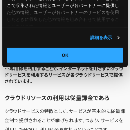
プレミス環境と比較して高度なセキュリティ対策を講じる
こで収集された情報とユーザーが各パートナーに提供し
た他の情報、ユーザーが各パートナーのサービスを使用
必要がある点は、オンプレミス環境の監視と大きく違う点で
したときに収集した他の情報を組み合わせて使用​​するこ
しょう。
とがあります。
詳細を表示
セキュリティ監視に関する詳細は、
こちら
の記事で紹介して
いますので是非参照ください。
OK
※専用線を利用することで、インターネットを介さずにクラウ
ドサービスを利用するサービスが各クラウドサービスで提供
されています。
クラウドリソースの利用は従量課金である
クラウドサービスの特徴として、サービスが基本的に従量課
金制で提供されることが挙げられます。つまり、サービスを
利用した分だけ、利用料金を支払うということです。