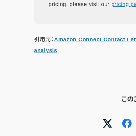
pricing, please visit our
pricing p
引用元：
Amazon Connect Contact Lens
analysis
この