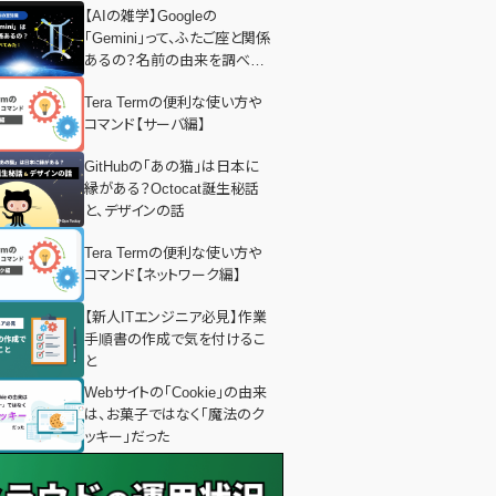
【AIの雑学】Googleの
「Gemini」って、ふたご座と関係
あるの？名前の由来を調べて
みた！
Tera Termの便利な使い方や
コマンド【サーバ編】
GitHubの「あの猫」は日本に
縁がある？Octocat誕生秘話
と、デザインの話
Tera Termの便利な使い方や
コマンド【ネットワーク編】
【新人ITエンジニア必見】作業
手順書の作成で気を付けるこ
と
Webサイトの「Cookie」の由来
は、お菓子ではなく「魔法のク
ッキー」だった