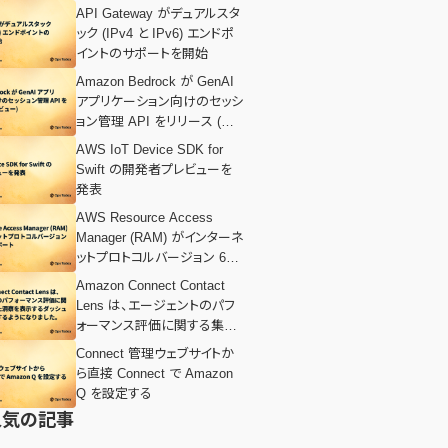
API Gateway がデュアルスタ
ック (IPv4 と IPv6) エンドポ
イントのサポートを開始
Amazon Bedrock が GenAI
アプリケーション向けのセッシ
ョン管理 API をリリース (プレ
ビュー)
AWS IoT Device SDK for
Swift の開発者プレビューを
発表
AWS Resource Access
Manager (RAM) がインターネ
ットプロトコルバージョン 6
(IPv6) をサポート
Amazon Connect Contact
Lens は、エージェントのパフ
ォーマンス評価に関する集約
された洞察を表示するダッシ
Connect 管理ウェブサイトか
ュボードを提供するようになり
ら直接 Connect で Amazon
ました。
Q を設定する
人気の記事