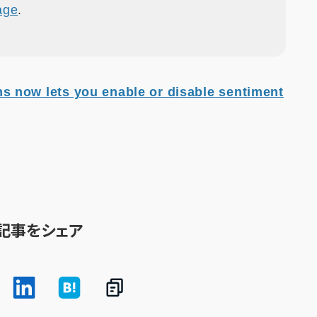
age
.
 now lets you enable or disable sentiment
記事をシェア