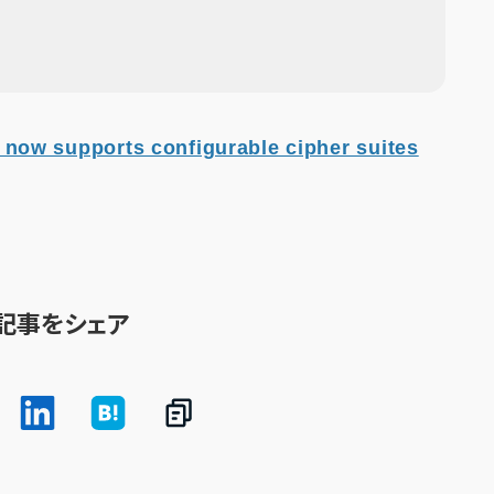
ow supports configurable cipher suites
記事をシェア