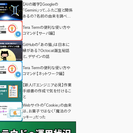
【AIの雑学】Googleの
「Gemini」って、ふたご座と関係
あるの？名前の由来を調べて
みた！
Tera Termの便利な使い方や
コマンド【サーバ編】
GitHubの「あの猫」は日本に
縁がある？Octocat誕生秘話
と、デザインの話
Tera Termの便利な使い方や
コマンド【ネットワーク編】
【新人ITエンジニア必見】作業
手順書の作成で気を付けるこ
と
Webサイトの「Cookie」の由来
は、お菓子ではなく「魔法のク
ッキー」だった