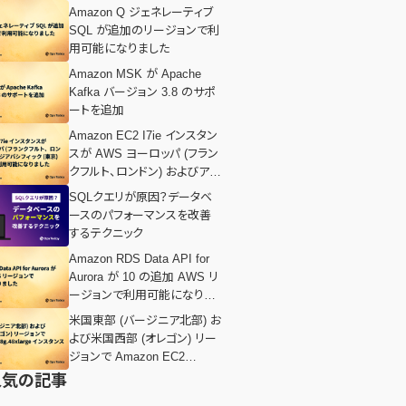
Amazon Q ジェネレーティブ
SQL が追加のリージョンで利
用可能になりました
Amazon MSK が Apache
Kafka バージョン 3.8 のサポ
ートを追加
Amazon EC2 I7ie インスタン
スが AWS ヨーロッパ (フラン
クフルト、ロンドン) およびアジ
アパシフィック (東京) リージョ
SQLクエリが原因？データベ
ンで利用可能になりました
ースのパフォーマンスを改善
するテクニック
Amazon RDS Data API for
Aurora が 10 の追加 AWS リ
ージョンで利用可能になりま
した
米国東部 (バージニア北部) お
よび米国西部 (オレゴン) リー
ジョンで Amazon EC2
I8g.48xlarge インスタンスを
人気の記事
導入