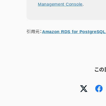
Management Console
.
引用元：
Amazon RDS for PostgreSQL n
この