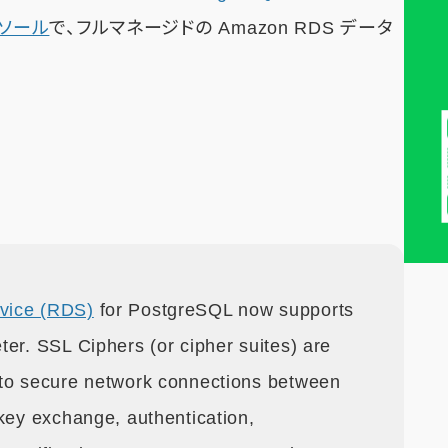
ンソール
で、フルマネージドの Amazon RDS データ
vice (RDS)
for PostgreSQL now supports
er. SSL Ciphers (or cipher suites) are
 to secure network connections between
 key exchange, authentication,