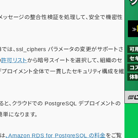
びメッセージの整合性検証を処理して、安全で機密性
.1 以降では、ssl_ciphers パラメータの変更がサポートさ
の
許可リスト
から暗号スイートを選択して、組織のセ
デプロイメント全体で一貫したセキュリティ構成を維
使用すると、クラウドでの PostgreSQL デプロイメントの
簡単になります。
は
、Amazon RDS for PostgreSQL の料金
をご覧