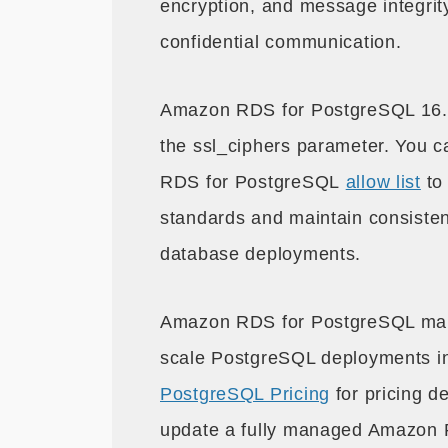
encryption, and message integrity
confidential communication.
Amazon RDS for PostgreSQL 16.1 a
the ssl_ciphers parameter. You c
RDS for PostgreSQL
allow list
to 
standards and maintain consisten
database deployments.
Amazon RDS for PostgreSQL makes
scale PostgreSQL deployments i
PostgreSQL Pricing
for pricing de
update a fully managed Amazon 