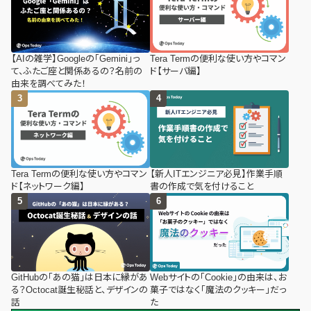
【AIの雑学】Googleの「Gemini」っ
Tera Termの便利な使い方やコマン
て、ふたご座と関係あるの？名前の
ド【サーバ編】
由来を調べてみた！
Tera Termの便利な使い方やコマン
【新人ITエンジニア必見】作業手順
ド【ネットワーク編】
書の作成で気を付けること
GitHubの「あの猫」は日本に縁があ
Webサイトの「Cookie」の由来は、お
る？Octocat誕生秘話と、デザインの
菓子ではなく「魔法のクッキー」だっ
話
た