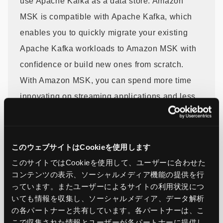
use Apache Kafka as a data store. Amazon
MSK is compatible with Apache Kafka, which
enables you to quickly migrate your existing
Apache Kafka workloads to Amazon MSK with
confidence or build new ones from scratch.
With Amazon MSK, you can spend more time
innovating on streaming applications and less
time managing Apache Kafka clusters. To learn
how to get started, see the
Amazon MSK
Developer Guide
.
このウェブサイトはCookieを使用します
このサイトではCookieを使用して、ユーザーに合わせた
コンテンツの表示、ソーシャルメディア機能の提供を行
Support for Apache Kafka version 3.8 is offered
っています。またユーザーによるサイトの利用状況につ
in all
AWS regions
where Amazon MSK is
いても情報を収集し、ソーシャルメディア、データ解析
available.
の各パートナーと共有しています。各パートナーは、こ
こで収集された情報とユーザーが各パートナーに提供し