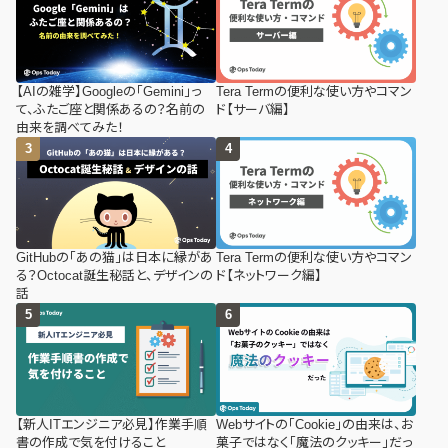
【AIの雑学】Googleの「Gemini」っ
Tera Termの便利な使い方やコマン
て、ふたご座と関係あるの？名前の
ド【サーバ編】
由来を調べてみた！
GitHubの「あの猫」は日本に縁があ
Tera Termの便利な使い方やコマン
る？Octocat誕生秘話と、デザインの
ド【ネットワーク編】
話
【新人ITエンジニア必見】作業手順
Webサイトの「Cookie」の由来は、お
書の作成で気を付けること
菓子ではなく「魔法のクッキー」だっ