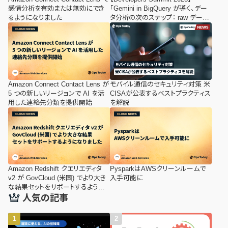
感情分析を有効または無効にでき
「Gemini in BigQuery が導く、デー
るようになりました
タ分析の次のステップ： raw データ
からインサイト獲得までの AI 活用
法」セッションレポート
Amazon Connect Contact Lens が
モバイル通信のセキュリティ対策 米
5 つの新しいリージョンで AI を活
CISAが公表するベストプラクティス
用した連絡先分類を提供開始
を解説
Amazon Redshift クエリエディタ
PysparkはAWSクリーンルームで
v2 が GovCloud (米国) でより大き
入手可能に
な結果セットをサポートするように
なりました
人気の記事