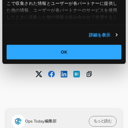
こで収集された情報とユーザーが各パートナーに提供し
た他の情報、ユーザーが各パートナーのサービスを使用
したときに収集した他の情報を組み合わせて使用​​するこ
引用元：
Amazon EventBridge Scheduler now
とがあります。
supports AWS PrivateLink
詳細を表示
OK
この記事をシェア
Ops Today編集部
もっと読む