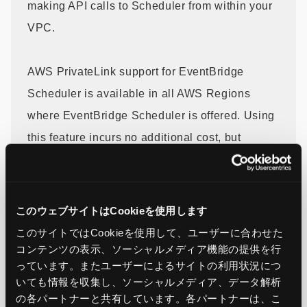
making API calls to Scheduler from within your
VPC.
AWS PrivateLink support for EventBridge
Scheduler is available in all AWS Regions
where EventBridge Scheduler is offered. Using
this feature incurs no additional cost, but
standard AWS PrivateLink pricing applies.
For PrivateLink configuration instructions, refer
このウェブサイトはCookieを使用します
to the
AWS PrivateLink documentation
. To learn
このサイトではCookieを使用して、ユーザーに合わせた
more about Amazon EventBridge Scheduler
コンテンツの表示、ソーシャルメディア機能の提供を行
っています。またユーザーによるサイトの利用状況につ
and its capabilities, see the
EventBridge
いても情報を収集し、ソーシャルメディア、データ解析
documentation.
の各パートナーと共有しています。各パートナーは、こ