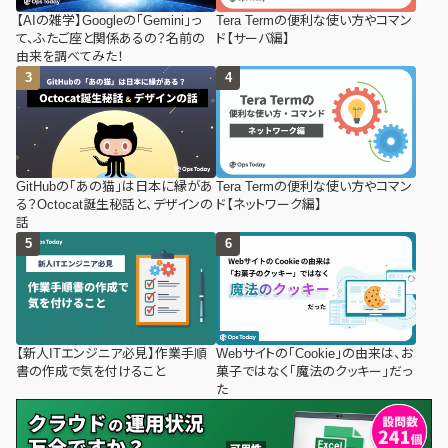
【AIの雑学】Googleの「Gemini」っ
Tera Termの便利な使い方やコマン
て、ふたご座と関係あるの？名前の
ド【サーバ編】
由来を調べてみた！
GitHubの「あの猫」は日本に縁があ
Tera Termの便利な使い方やコマン
る？Octocat誕生秘話と、デザインの
ド【ネットワーク編】
話
【新人ITエンジニア必見】作業手順
Webサイトの「Cookie」の由来は、お
書の作成で気を付けること
菓子ではなく「魔法のクッキー」だっ
た