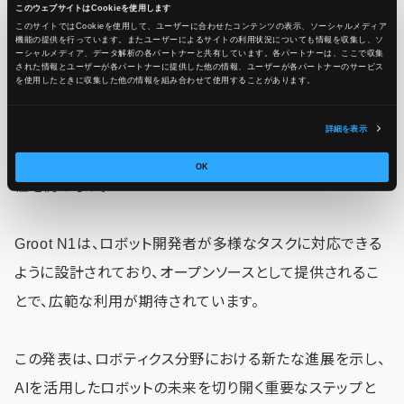
このウェブサイトはCookieを使用します
このサイトではCookieを使用して、ユーザーに合わせたコンテンツの表示、ソーシャルメディア
Groot N1は、迅速な動作と計画的な行動を実現するため
機能の提供を行っています。またユーザーによるサイトの利用状況についても情報を収集し、ソ
ーシャルメディア、データ解析の各パートナーと共有しています。各パートナーは、ここで収集
された情報とユーザーが各パートナーに提供した他の情報、ユーザーが各パートナーのサービス
に、二つのシステムアーキテクチャを採用しています。
を使用したときに収集した他の情報を組み合わせて使用​​することがあります。
このモデルは、一般的な物体を扱う能力や、複数のステップ
詳細を表示
を協力して実行する能力を持ち、さまざまな環境での適応
OK
性を高めます。
Groot N1は、ロボット開発者が多様なタスクに対応できる
ように設計されており、オープンソースとして提供されるこ
とで、広範な利用が期待されています。
この発表は、ロボティクス分野における新たな進展を示し、
AIを活用したロボットの未来を切り開く重要なステップと