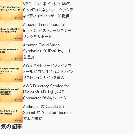
VPC エンドポイントの AWS
CloudTrail ネットワークアクテ
ィビティイベントが一般提供開
始
Amazon Timestream for
InfluxDb がストレージスケー
リングをサポート
Amazon CloudWatch
Synthetics が IPv6 サポート
を追加
AWS ネットワークファイアウ
ォールが自動化されたドメイン
リストとインサイトを導入
AWS Directory Service for
Microsoft AD および AD
Connector がメキシコとタイで
利用可能に
Anthropic の Claude 3.7
Sonnet が Amazon Bedrock
で販売開始
人気の記事