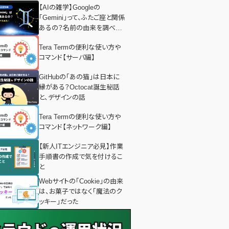
【AIの雑学】Googleの
「Gemini」って、ふたご座と関係
あるの？名前の由来を調べて
みた！
Tera Termの便利な使い方や
コマンド【サーバ編】
GitHubの「あの猫」は日本に
縁がある？Octocat誕生秘話
と、デザインの話
Tera Termの便利な使い方や
コマンド【ネットワーク編】
【新人ITエンジニア必見】作業
手順書の作成で気を付けるこ
と
Webサイトの「Cookie」の由来
は、お菓子ではなく「魔法のク
ッキー」だった