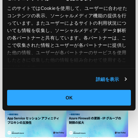
このサイトではCookieを使用して、ユーザーに合わせた
コンテンツの表示、ソーシャルメディア機能の提供を行
っています。またユーザーによるサイトの利用状況につ
いても情報を収集し、ソーシャルメディア、データ解析
関連記事
の各パートナーと共有しています。各パートナーは、こ
こで収集された情報とユーザーが各パートナーに提供し
た他の情報、ユーザーが各パートナーのサービスを使用
したときに収集した他の情報を組み合わせて使用​​するこ
とがあります。
詳細を表示
Amazon RDS for Oracle が 2025
一般提供開始: GPU VM での VM
年 1 月リリース更新の Spatial
ハイバネーション
OK
Patch Bundle をサポートするよう
になりました