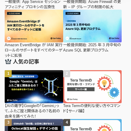
一般提供: App Service セッション
一般提供開始: Azure Firewall の更
アフィニティ プロキシの互換性
新 – IP グループの制限の拡大
Amazon EventBridge が IAM 実行
一般提供開始: 2025 年 3 月中旬の
ロールのサポートをすべてのターゲ
Azure SQL 更新プログラム
ットに拡張
人気の記事
【AIの雑学】Googleの「Gemini」っ
Tera Termの便利な使い方やコマン
て、ふたご座と関係あるの？名前の
ド【サーバ編】
由来を調べてみた！