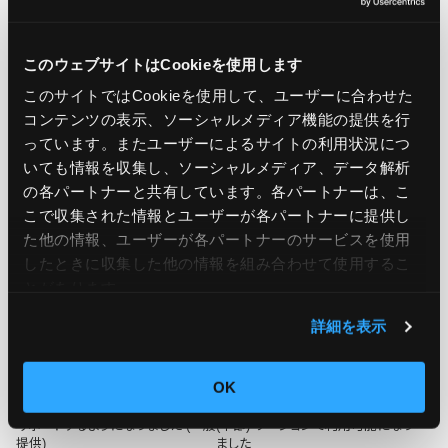
を提供する、JIG-SAW株式会社のOps Today編集部です。 サ
ーバー運用監視実績50,000台の実績をもとに、システム運用
このウェブサイトはCookieを使用します
監視に役立つ情報をお届けします！
このサイトではCookieを使用して、ユーザーに合わせた
コンテンツの表示、ソーシャルメディア機能の提供を行
っています。またユーザーによるサイトの利用状況につ
いても情報を収集し、ソーシャルメディア、データ解析
の各パートナーと共有しています。各パートナーは、こ
こで収集された情報とユーザーが各パートナーに提供し
関連記事
た他の情報、ユーザーが各パートナーのサービスを使用
したときに収集した他の情報を組み合わせて使用​​するこ
とがあります。
詳細を表示
OK
Amazon Bedrock が RAG 評価を
Amazon EFS が AWS メキシコ
サポートするようになりました (一般
(中部) リージョンで利用可能になり
提供)
ました