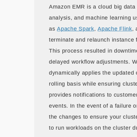
Amazon EMR is a cloud big data p
analysis, and machine learning 
as
Apache Spark
,
Apache Flink
,
terminate and relaunch instance f
This process resulted in downtime
delayed workflow adjustments. Wi
dynamically applies the updated 
rolling basis while ensuring cluste
provides notifications to custo
events. In the event of a failure
the changes to ensure your clust
to run workloads on the cluster d