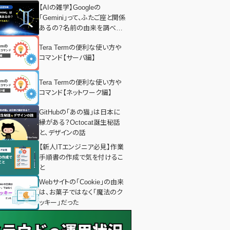
【AIの雑学】Googleの
「Gemini」って、ふたご座と関係
あるの？名前の由来を調べて
みた！
Tera Termの便利な使い方や
コマンド【サーバ編】
Tera Termの便利な使い方や
コマンド【ネットワーク編】
GitHubの「あの猫」は日本に
縁がある？Octocat誕生秘話
と、デザインの話
【新人ITエンジニア必見】作業
手順書の作成で気を付けるこ
と
Webサイトの「Cookie」の由来
は、お菓子ではなく「魔法のク
ッキー」だった