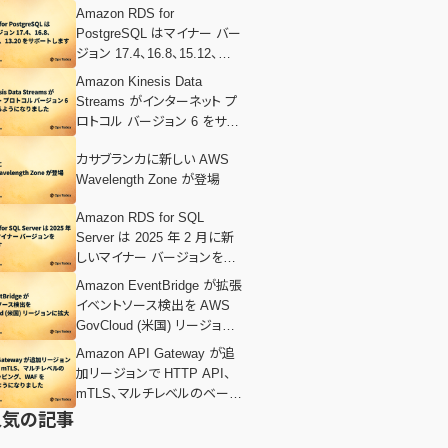
Amazon RDS for
PostgreSQL はマイナー バー
ジョン 17.4、16.8、15.12、
14.17、13.20 をサポートしま
Amazon Kinesis Data
す
Streams がインターネット プ
ロトコル バージョン 6 をサポ
ートするようになりました
カサブランカに新しい AWS
Wavelength Zone が登場
Amazon RDS for SQL
Server は 2025 年 2 月に新
しいマイナー バージョンをサ
ポートします
Amazon EventBridge が拡張
イベントソース検出を AWS
GovCloud (米国) リージョン
に拡大
Amazon API Gateway が追
加リージョンで HTTP API、
mTLS、マルチレベルのベース
パスマッピング、WAF をサポ
人気の記事
ートするようになりました