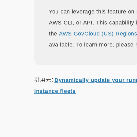
You can leverage this feature on
AWS CLI, or API. This capability i
the
AWS GovCloud (US) Region
available. To learn more, please
引用元：
Dynamically update your runn
instance fleets