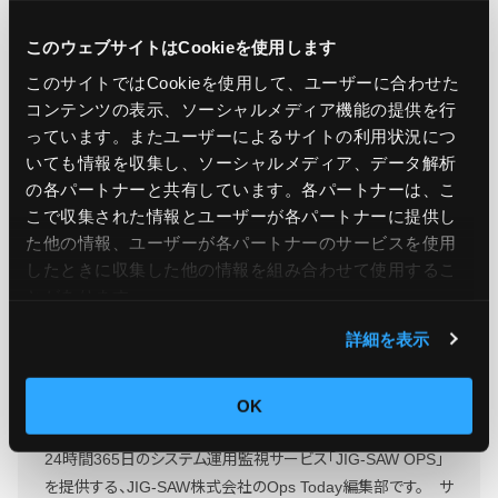
引用元：
Announcing AWS CloudFormation support
for AWS Transfer Family web apps
このウェブサイトはCookieを使用します
このサイトではCookieを使用して、ユーザーに合わせた
コンテンツの表示、ソーシャルメディア機能の提供を行
っています。またユーザーによるサイトの利用状況につ
この記事をシェア
いても情報を収集し、ソーシャルメディア、データ解析
の各パートナーと共有しています。各パートナーは、こ
こで収集された情報とユーザーが各パートナーに提供し
た他の情報、ユーザーが各パートナーのサービスを使用
したときに収集した他の情報を組み合わせて使用​​するこ
とがあります。
詳細を表示
Ops Today編集部
もっと読む
OK
24時間365日のシステム運用監視サービス「JIG-SAW OPS」
を提供する、JIG-SAW株式会社のOps Today編集部です。 サ