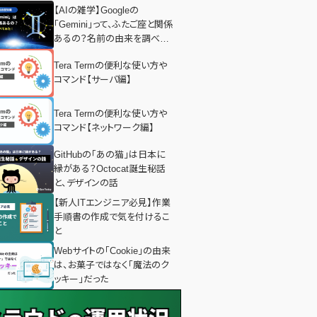
【AIの雑学】Googleの
「Gemini」って、ふたご座と関係
あるの？名前の由来を調べて
みた！
Tera Termの便利な使い方や
コマンド【サーバ編】
Tera Termの便利な使い方や
コマンド【ネットワーク編】
GitHubの「あの猫」は日本に
縁がある？Octocat誕生秘話
と、デザインの話
【新人ITエンジニア必見】作業
手順書の作成で気を付けるこ
と
Webサイトの「Cookie」の由来
は、お菓子ではなく「魔法のク
ッキー」だった