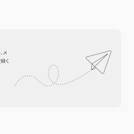
、メ
登録く