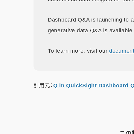
Dashboard Q&A is launching to al
generative data Q&A is availabl
To learn more, visit our
document
引用元：
Q in QuickSight Dashboard 
この