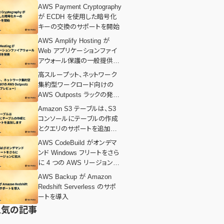
AWS Payment Cryptography
が ECDH を使用した暗号化
キーの交換のサポートを開始
AWS Amplify Hosting が
Web アプリケーションファイ
アウォール保護の一般提供を
発表
高スループット、ネットワーク
集約型ワークロード向けの
AWS Outposts ラックの発表
(プレビュー)
Amazon S3 テーブルは、S3
コンソールにテーブルの作成
とクエリのサポートを追加しま
す
AWS CodeBuild がオンデマ
ンド Windows フリートをさら
に 4 つの AWS リージョンに
拡大
AWS Backup が Amazon
Redshift Serverless のサポ
ートを導入
人気の記事