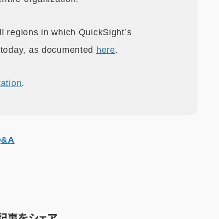
l regions in which QuickSight’s
e today, as documented
here
.
ation
.
Q&A
記事をシェア