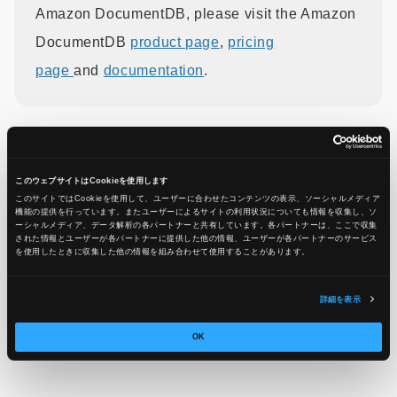
Amazon DocumentDB, please visit the Amazon
DocumentDB
product page
,
pricing
page
and
documentation
.
引用元：
AWS Toolkit for Visual Studio Code now
supports Amazon DocumentDB (with MongoDB
このウェブサイトはCookieを使用します
このサイトではCookieを使用して、ユーザーに合わせたコンテンツの表示、ソーシャルメディア
compatibility)
機能の提供を行っています。またユーザーによるサイトの利用状況についても情報を収集し、ソ
ーシャルメディア、データ解析の各パートナーと共有しています。各パートナーは、ここで収集
された情報とユーザーが各パートナーに提供した他の情報、ユーザーが各パートナーのサービス
を使用したときに収集した他の情報を組み合わせて使用​​することがあります。
この記事をシェア
詳細を表示
OK