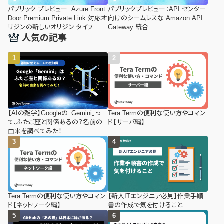
パブリック プレビュー: Azure Front
パブリックプレビュー：API センター
Door Premium Private Link 対応オ
向けのシームレスな Amazon API
リジンの新しいオリジン タイプ
Gateway 統合
人気の記事
【AIの雑学】Googleの「Gemini」っ
Tera Termの便利な使い方やコマン
て、ふたご座と関係あるの？名前の
ド【サーバ編】
由来を調べてみた！
Tera Termの便利な使い方やコマン
【新人ITエンジニア必見】作業手順
ド【ネットワーク編】
書の作成で気を付けること