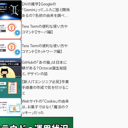
【AIの雑学】Googleの
「Gemini」って、ふたご座と関係
あるの？名前の由来を調べて
みた！
Tera Termの便利な使い方や
コマンド【サーバ編】
Tera Termの便利な使い方や
コマンド【ネットワーク編】
GitHubの「あの猫」は日本に
縁がある？Octocat誕生秘話
と、デザインの話
【新人ITエンジニア必見】作業
手順書の作成で気を付けるこ
と
Webサイトの「Cookie」の由来
は、お菓子ではなく「魔法のク
ッキー」だった