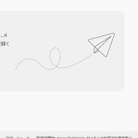
、メ
登録く