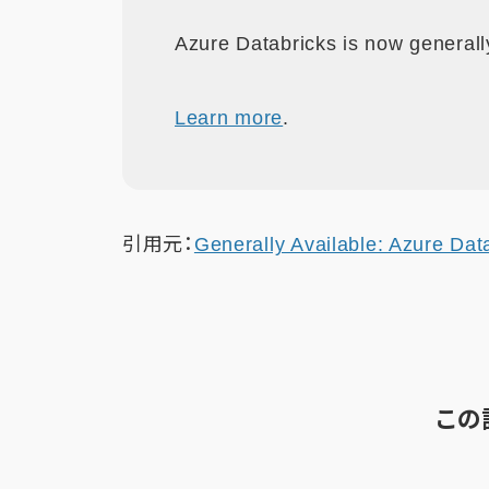
Azure Databricks is now generall
Learn more
.
引用元：
Generally Available: Azure Dat
この