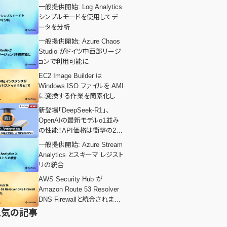
一般提供開始: Log Analytics
シンプルモードを使用してデ
ータを分析
一般提供開始: Azure Chaos
Studio がドイツ中西部リージ
ョンで利用可能に
EC2 Image Builder は
Windows ISO ファイルを AMI
に変換する作業を簡素化しま
す
新登場「DeepSeek-R1」、
OpenAIの最新モデルo1並み
の性能！API価格は衝撃の27
分の1
一般提供開始: Azure Stream
Analytics とスキーマ レジスト
リの統合
AWS Security Hub が
Amazon Route 53 Resolver
DNS Firewallと統合されまし
た
人気の記事