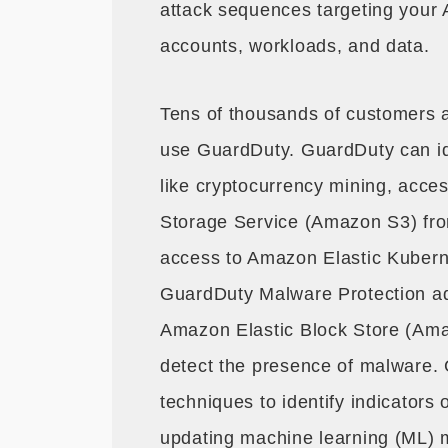
attack sequences targeting your
accounts, workloads, and data.
Tens of thousands of customers 
use GuardDuty. GuardDuty can ide
like cryptocurrency mining, acce
Storage Service (Amazon S3) fro
access to Amazon Elastic Kubern
GuardDuty Malware Protection ad
Amazon Elastic Block Store (Am
detect the presence of malware. 
techniques to identify indicators
updating machine learning (ML) 