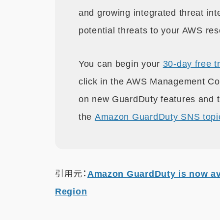
and growing integrated threat inte
potential threats to your AWS re
You can begin your
30-day free tr
click in the AWS Management Co
on new GuardDuty features and th
the
Amazon GuardDuty SNS topi
引用元：
Amazon GuardDuty is now ava
Region