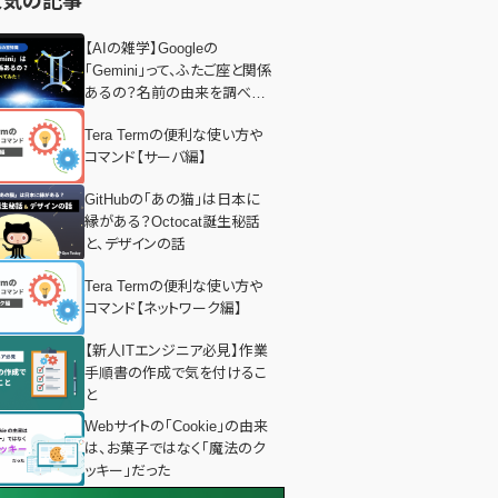
人気の記事
【AIの雑学】Googleの
「Gemini」って、ふたご座と関係
あるの？名前の由来を調べて
みた！
Tera Termの便利な使い方や
コマンド【サーバ編】
GitHubの「あの猫」は日本に
縁がある？Octocat誕生秘話
と、デザインの話
Tera Termの便利な使い方や
コマンド【ネットワーク編】
【新人ITエンジニア必見】作業
手順書の作成で気を付けるこ
と
Webサイトの「Cookie」の由来
は、お菓子ではなく「魔法のク
ッキー」だった