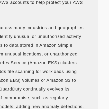
 AWS accounts to help protect your AWS
across many industries and geographies
ntify unusual or unauthorized activity
ss to data stored in Amazon Simple
m unusual locations, or unauthorized
etes Service (Amazon EKS) clusters.
ds file scanning for workloads using
azon EBS) volumes or Amazon S3 to
GuardDuty continually evolves its
 of compromise, such as regularly
models, adding new anomaly detections,