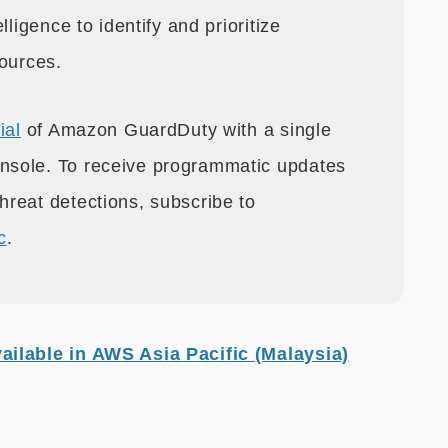
lligence to identify and prioritize
sources.
ial
of Amazon GuardDuty with a single
nsole. To receive programmatic updates
reat detections, subscribe to
c
.
ilable in AWS Asia Pacific (Malaysia)