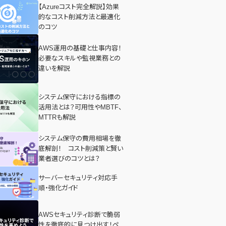
【Azureコスト完全解説】効果
的なコスト削減方法と最適化
のコツ
AWS運用の基礎と仕事内容！
必要なスキルや監視業務との
違いを解説
システム保守における指標の
活用法とは？可用性やMBTF、
MTTRも解説
システム保守の費用相場を徹
底解剖！ コスト削減策と賢い
業者選びのコツとは？
サーバーセキュリティ対応手
順・強化ガイド
AWSセキュリティ診断で脆弱
性を徹底的に見つけ出す！ペ