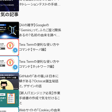
ネトレーションテストの手順も
解説
人気の記事
【AIの雑学】Googleの
「Gemini」って、ふたご座と関係
あるの？名前の由来を調べて
みた！
Tera Termの便利な使い方や
コマンド【サーバ編】
Tera Termの便利な使い方や
コマンド【ネットワーク編】
GitHubの「あの猫」は日本に
縁がある？Octocat誕生秘話
と、デザインの話
【新人ITエンジニア必見】作業
手順書の作成で気を付けるこ
と
Webサイトの「Cookie」の由来