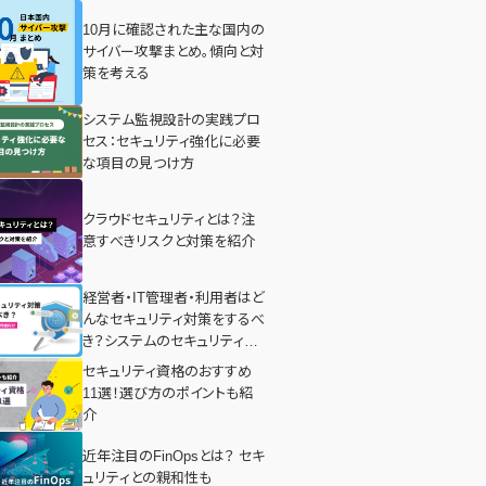
10月に確認された主な国内の
サイバー攻撃まとめ。傾向と対
策を考える
システム監視設計の実践プロ
セス：セキュリティ強化に必要
な項目の見つけ方
クラウドセキュリティとは？注
意すべきリスクと対策を紹介
経営者・IT管理者・利用者はど
んなセキュリティ対策をするべ
き？システムのセキュリティ対
策を徹底解剖！
セキュリティ資格のおすすめ
11選！選び方のポイントも紹
介
近年注目のFinOpsとは？ セキ
ュリティとの親和性も