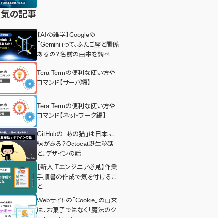
人気の記事
【AIの雑学】Googleの
「Gemini」って、ふたご座と関係
あるの？名前の由来を調べて
みた！
Tera Termの便利な使い方や
コマンド【サーバ編】
Tera Termの便利な使い方や
コマンド【ネットワーク編】
GitHubの「あの猫」は日本に
縁がある？Octocat誕生秘話
と、デザインの話
【新人ITエンジニア必見】作業
手順書の作成で気を付けるこ
と
Webサイトの「Cookie」の由来
は、お菓子ではなく「魔法のク