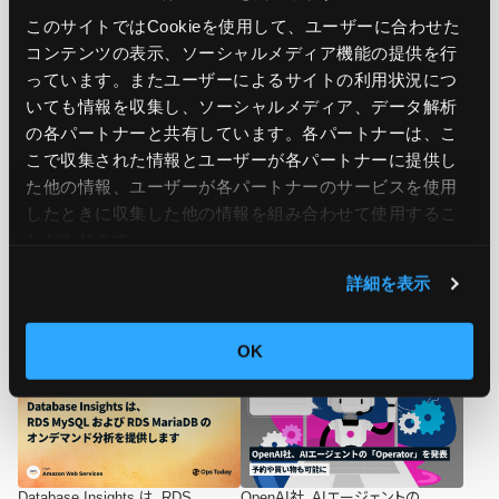
このサイトではCookieを使用して、ユーザーに合わせた
コンテンツの表示、ソーシャルメディア機能の提供を行
っています。またユーザーによるサイトの利用状況につ
いても情報を収集し、ソーシャルメディア、データ解析
関連記事
の各パートナーと共有しています。各パートナーは、こ
こで収集された情報とユーザーが各パートナーに提供し
た他の情報、ユーザーが各パートナーのサービスを使用
したときに収集した他の情報を組み合わせて使用​​するこ
とがあります。
詳細を表示
Amazon SES が仮想配信マネージ
Amazon EC2 ML キャパシティーブ
ャの段階的価格設定を開始
ロックがいくつかの新しいリージョ
OK
ンで利用可能になりました
Database Insights は、RDS
OpenAI社、AIエージェントの