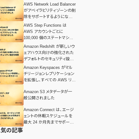
AWS Network Load Balancer
がアベイラビリティゾーンの削
除をサポートするようになりま
した
AWS Step Functions は
AWS アカウントごとに
100,000 個のステートマシン
とアクティビティをサポートす
Amazon Redshift が新しいウ
るようになりました
ェアハウス向けの強化された
デフォルトのセキュリティ設定
を発表
Amazon Keyspaces がマル
チリージョンレプリケーション
を拡張し、すべての AWS リー
ジョンをサポート
Amazon S3 メタデータが一
般公開されました
Amazon Connect は、エージ
ェントの休暇スケジュールを
最大 24 か月先までサポート
するようになりました
人気の記事