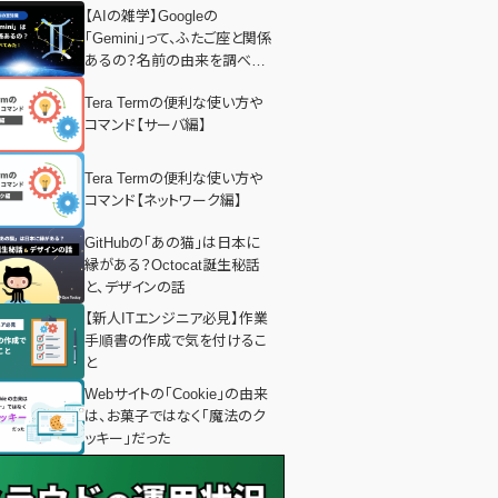
【AIの雑学】Googleの
「Gemini」って、ふたご座と関係
あるの？名前の由来を調べて
みた！
Tera Termの便利な使い方や
コマンド【サーバ編】
Tera Termの便利な使い方や
コマンド【ネットワーク編】
GitHubの「あの猫」は日本に
縁がある？Octocat誕生秘話
と、デザインの話
【新人ITエンジニア必見】作業
手順書の作成で気を付けるこ
と
Webサイトの「Cookie」の由来
は、お菓子ではなく「魔法のク
ッキー」だった