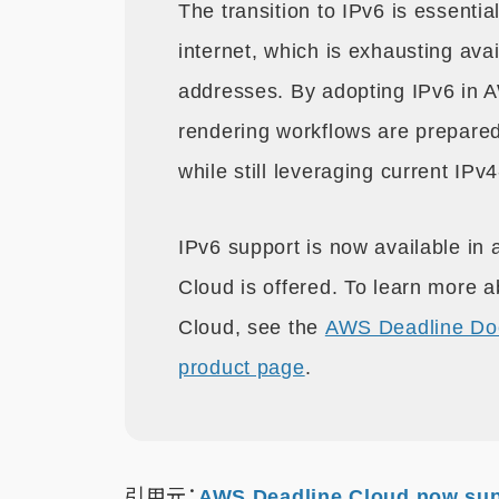
The transition to IPv6 is essentia
internet, which is exhausting avai
addresses. By adopting IPv6 in 
rendering workflows are prepared f
while still leveraging current IP
IPv6 support is now available in
Cloud is offered. To learn more 
Cloud, see the
AWS Deadline Do
product page
.
引用元：
AWS Deadline Cloud now suppo