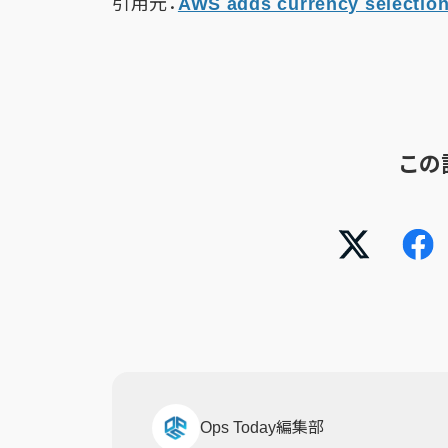
引用元：
AWS adds currency selection
この
Ops Today編集部