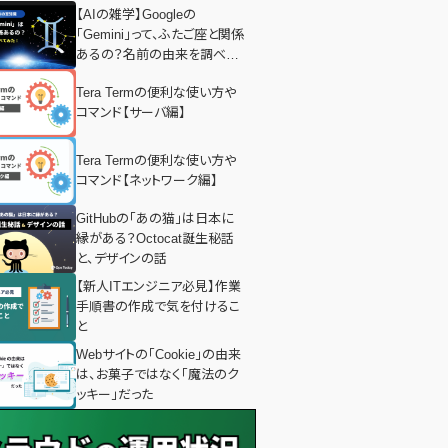
【AIの雑学】Googleの
「Gemini」って、ふたご座と関係
あるの？名前の由来を調べて
みた！
Tera Termの便利な使い方や
コマンド【サーバ編】
Tera Termの便利な使い方や
コマンド【ネットワーク編】
GitHubの「あの猫」は日本に
縁がある？Octocat誕生秘話
と、デザインの話
【新人ITエンジニア必見】作業
手順書の作成で気を付けるこ
と
Webサイトの「Cookie」の由来
は、お菓子ではなく「魔法のク
ッキー」だった