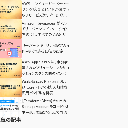
AWS エンドユーザーメッセー
ジングが、新たに 19 か国でセ
ルフサービス送信者 ID 登録
サポートを拡大
Amazon Keyspaces がマル
チリージョンレプリケーション
を拡張し、すべての AWS リー
ジョンをサポート
サーバーセキュリティ設定ガイ
ド ─すぐできる10個の設定
AWS App Studio は、事前構
築されたソリューションカタロ
グとインスタンス間のインポー
トとエクスポートを導入しま
WorkSpaces Personal およ
す。
び Core 向けのより大規模な
汎用バンドルを発表
【Terraform・Bicep】Azureの
Storage Accountをコード化！
ポータルの設定をIaCで再現
人気の記事