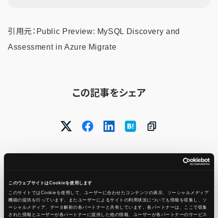
引用元：Public Preview: MySQL Discovery and
Assessment in Azure Migrate
この記事をシェア
このウェブサイトはCookieを使用します
このサイトではCookieを使用して、ユーザーに合わせたコンテンツの表示、ソーシャルメディア
機能の提供を行っています。またユーザーによるサイトの利用状況についても情報を収集し、ソ
Ops Today編集部
もっと読む
ーシャルメディア、データ解析の各パートナーと共有しています。各パートナーは、ここで収集
された情報とユーザーが各パートナーに提供した他の情報、ユーザーが各パートナーのサービス