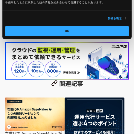
を使用したときに収集した他の情報を組み合わせて使用​​することがあります。
24時間365日のシステム運用監視サービス「JIG-SAW OPS」
を提供する、JIG-SAW株式会社のOps Today編集部です。 サ
詳細を表示
ーバー運用監視実績50,000台の実績をもとに、システム運用
監視に役立つ情報をお届けします！
OK
関連記事
次世代の Amazon SageMaker が