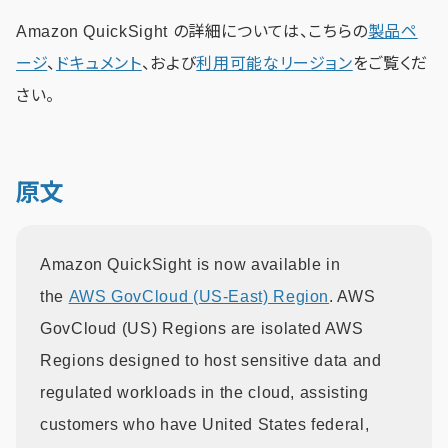
Amazon QuickSight の詳細については、こちらの
製品ペ
ージ
、
ドキュメント
、および
利用可能なリージョン
をご覧くだ
さい。
原文
Amazon QuickSight is now available in
the
AWS GovCloud (US-East) Region
. AWS
GovCloud (US) Regions are isolated AWS
Regions designed to host sensitive data and
regulated workloads in the cloud, assisting
customers who have United States federal,