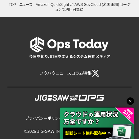
TOP
-
ニュース
-
Amazon QuickSight が AWS GovCloud (米国東部) リージ
ョンで利用可能に
今日を知り、明日を変えるシステム運用メディア
ノウハウ
ニュース
コラム
特集
プライバシーポリシー
サイトポリシー
©2026 JIG-SAW INC.