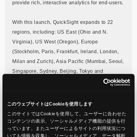
provide rich, interactive analytics for end-users.
With this launch, QuickSight expands to 22
regions, including: US East (Ohio and N.
Virginia), US West (Oregon), Europe
(Stockholm, Paris, Frankfurt, Ireland, London,
Milan and Zurich), Asia Pacific (Mumbai, Seoul,
Singapore, Sydney, Beijing, Tokyo and
Jakarta), Canada (Central), South America (São
Paulo), Africa (Cape Town) and AWS GovCloud
(US-East, US-West).
このウェブサイトはCookieを使用します
このサイトではCookieを使用して、ユーザーに合わせた
To learn more about Amazon QuickSight,
コンテンツの表示、ソーシャルメディア機能の提供を行
っています。またユーザーによるサイトの利用状況につ
please see our
product
いても情報を収集し、ソーシャルメディア、データ解析