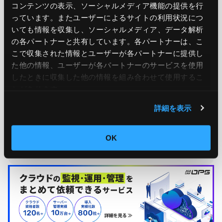
コンテンツの表示、ソーシャルメディア機能の提供を行
っています。またユーザーによるサイトの利用状況につ
いても情報を収集し、ソーシャルメディア、データ解析
の各パートナーと共有しています。各パートナーは、こ
こで収集された情報とユーザーが各パートナーに提供し
た他の情報、ユーザーが各パートナーのサービスを使用
したときに収集した他の情報を組み合わせて使用​​するこ
Ops Today編集部
もっと読む
とがあります。
詳細を表示
24時間365日のシステム運用監視サービス「JIG-SAW OPS」
を提供する、JIG-SAW株式会社のOps Today編集部です。 サ
ーバー運用監視実績50,000台の実績をもとに、システム運用
OK
監視に役立つ情報をお届けします！