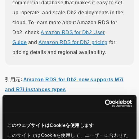
commercial database that makes it easy to set
up, operate, and scale Db2 deployments in the
cloud. To learn more about Amazon RDS for
Db2, check
Amazon RDS for Db2 User
Guide
and
Amazon RDS for Db2 pricing
for
pricing details and regional availability.
引用元：
Amazon RDS for Db2 now supports M7i
and R7i instances types
この記事をシェア
このウェブサイトはCookieを使用します
このサイトではCookieを使用して、ユーザーに合わせた