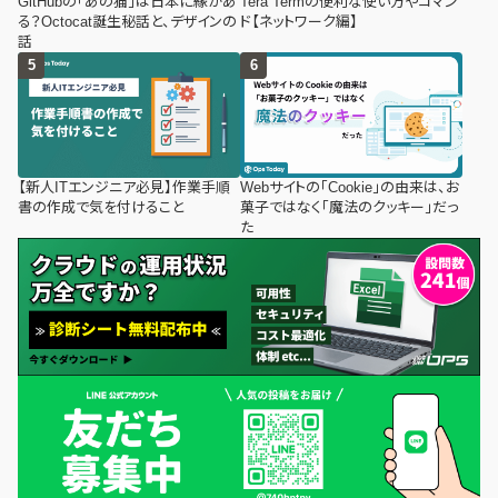
GitHubの「あの猫」は日本に縁があ
Tera Termの便利な使い方やコマン
る？Octocat誕生秘話と、デザインの
ド【ネットワーク編】
話
【新人ITエンジニア必見】作業手順
Webサイトの「Cookie」の由来は、お
書の作成で気を付けること
菓子ではなく「魔法のクッキー」だっ
た