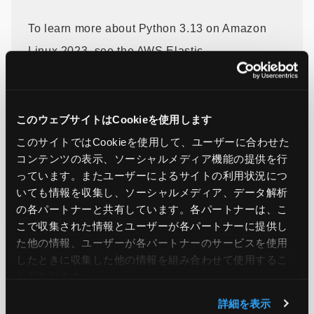
To learn more about Python 3.13 on Amazon
Linux 2023, see the AWS Elastic
Beanstalk
Developer guide.
For additional
information, visit the AWS Elastic
Beanstalk
product page
.
このウェブサイトはCookieを使用します
このサイトではCookieを使用して、ユーザーに合わせた
コンテンツの表示、ソーシャルメディア機能の提供を行
っています。またユーザーによるサイトの利用状況につ
引用元：
AWS Elastic Beanstalk now supports
いても情報を収集し、ソーシャルメディア、データ解析
Python 3.13 on Amazon Linux 2023
の各パートナーと共有しています。各パートナーは、こ
こで収集された情報とユーザーが各パートナーに提供し
た他の情報、ユーザーが各パートナーのサービスを使用
したときに収集した他の情報を組み合わせて使用​​するこ
この記事をシェア
とがあります。
詳細を表示