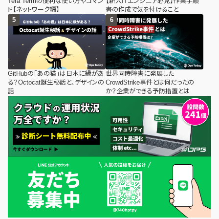
Tera Termの便利な使い方やコマン
【新人ITエンジニア必見】作業手順
ド【ネットワーク編】
書の作成で気を付けること
GitHubの「あの猫」は日本に縁があ
世界同時障害に発展した
る？Octocat誕生秘話と、デザインの
CrowdStrike事件とは何だったの
話
か？企業ができる予防措置とは