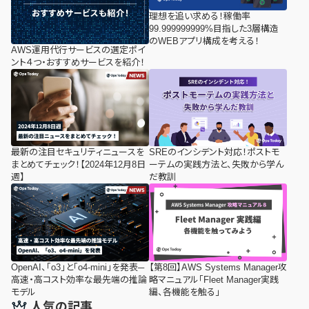
理想を追い求める！稼働率
99.999999999%目指した3層構造
のWEBアプリ構成を考える！
AWS運用代行サービスの選定ポイ
ント４つ・おすすめサービスを紹介！
最新の注目セキュリティニュースを
SREのインシデント対応！ポストモ
まとめてチェック！【2024年12月8日
ーテムの実践方法と、失敗から学ん
週】
だ教訓
OpenAI、「o3」と「o4-mini」を発表─
【第8回】AWS Systems Manager攻
高速・高コスト効率な最先端の推論
略マニュアル「Fleet Manager実践
モデル
編、各機能を触る」
人気の記事