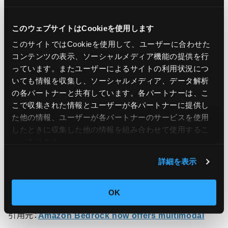
Cohere Embed 3 with multimodal support is
このウェブサイトはCookieを使用します
now available in Amazon Bedrock and is
このサイトではCookieを使用して、ユーザーに合わせた
コンテンツの表示、ソーシャルメディア機能の提供を行
supported in 12 AWS Regions, for more
っています。またユーザーによるサイトの利用状況につ
information on supported Regions, visit
いても情報を収集し、ソーシャルメディア、データ解析
the
Amazon Bedrock Model Support by
の各パートナーと共有しています。各パートナーは、こ
こで収集された情報とユーザーが各パートナーに提供し
Regions guide
. For more details about Cohere
た他の情報、ユーザーが各パートナーのサービスを使用
Embed 3 and its capabilities, visit the
Cohere
したときに収集した他の情報を組み合わせて使用​​するこ
product page
. To get started with Cohere
とがあります。
Embed 3 in Amazon Bedrock, visit the
Amazon
詳細を表示
Bedrock console
.
OK
引用元：
Amazon Bedrock now offers multimodal