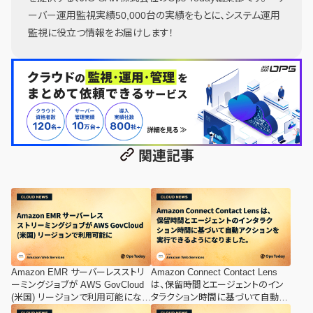
ーバー運用監視実績50,000台の実績をもとに、システム運用
監視に役立つ情報をお届けします！
関連記事
Amazon EMR サーバーレスストリ
Amazon Connect Contact Lens
ーミングジョブが AWS GovCloud
は、保留時間とエージェントのイン
(米国) リージョンで利用可能になり
タラクション時間に基づいて自動ア
ました
クションを実行できるようになりま