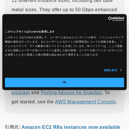
12 different instance sizes, including two bare
metal sizes. They offer up to 50 Gbps enhanced
networking bandwidth and up to 40 Gbps of
bandwidth to the Amazon Elastic Block Store
このウェブサイトはCookieを使用します
(Amazon EBS).
このサイトではCookieを使用して、ユーザーに合わせたコンテンツの表示、ソーシャルメディア
機能の提供を行っています。またユーザーによるサイトの利用状況についても情報を収集し、ソ
ーシャルメディア、データ解析の各パートナーと共有しています。各パートナーは、ここで収集
された情報とユーザーが各パートナーに提供した他の情報、ユーザーが各パートナーのサービス
To learn more, see
Amazon EC2 R8g
を使用したときに収集した他の情報を組み合わせて使用​​することがあります。
Instances
. To explore how to migrate your
詳細を表示
workloads to Graviton-based instances,
see
AWS Graviton Fast Start
OK
program
and
Porting Advisor for Graviton
. To
get started, see the
AWS Management Console
.
引用元：
Amazon EC2 R8g instances now available