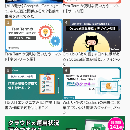
【AIの雑学】Googleの「Gemini」っ
Tera Termの便利な使い方やコマン
て、ふたご座と関係あるの？名前の
ド【サーバ編】
由来を調べてみた！
Tera Termの便利な使い方やコマン
GitHubの「あの猫」は日本に縁があ
ド【ネットワーク編】
る？Octocat誕生秘話と、デザインの
話
【新人ITエンジニア必見】作業手順
Webサイトの「Cookie」の由来は、お
書の作成で気を付けること
菓子ではなく「魔法のクッキー」だっ
た