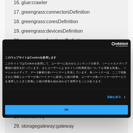
glue:crawler
greengrass:connectorsDefinition
greengrass:coresDefinition
greengrass:devicesDefinition
greengrass:functionsDefinition
greengrass:loggersDefinition
このウェブサイトはCookieを使用します
greengrass:resourcesDefinition
このサイトではCookieを使用して、ユーザーに合わせたコンテンツの表示、ソーシャルメディア
機能の提供を行っています。またユーザーによるサイトの利用状況についても情報を収集し、ソ
greengrass:subscriptionsDefinition
ーシャルメディア、データ解析の各パートナーと共有しています。各パートナーは、ここで収集
された情報とユーザーが各パートナーに提供した他の情報、ユーザーが各パートナーのサービス
mq:broker
を使用したときに収集した他の情報を組み合わせて使用​​することがあります。
route53:domain
ses:contact-list
詳細を表示
ses:configuration-set
OK
ses:identity
storagegateway:gateway