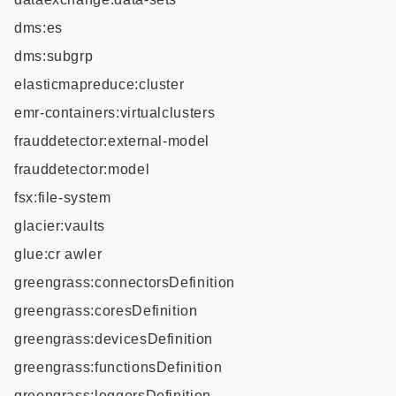
dms:es
dms:subgrp
elasticmapreduce:cluster
emr-containers:virtualclusters
frauddetector:external-model
frauddetector:model
fsx:file-system
glacier:vaults
glue:cr awler
greengrass:connectorsDefinition
greengrass:coresDefinition
greengrass:devicesDefinition
greengrass:functionsDefinition
greengrass:loggersDefinition