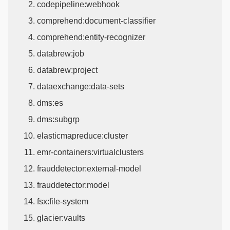
codepipeline:webhook
comprehend:document-classifier
comprehend:entity-recognizer
databrew:job
databrew:project
dataexchange:data-sets
dms:es
dms:subgrp
elasticmapreduce:cluster
emr-containers:virtualclusters
frauddetector:external-model
frauddetector:model
fsx:file-system
glacier:vaults