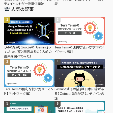
ティイベントが一般提供開始
表
人気の記事
【AIの雑学】Googleの「Gemini」っ
Tera Termの便利な使い方やコマン
て、ふたご座と関係あるの？名前の
ド【サーバ編】
由来を調べてみた！
Tera Termの便利な使い方やコマン
GitHubの「あの猫」は日本に縁があ
ド【ネットワーク編】
る？Octocat誕生秘話と、デザインの
話