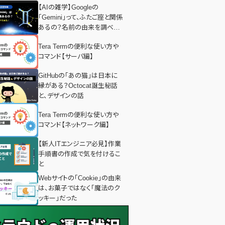
【AIの雑学】Googleの
「Gemini」って、ふたご座と関係
あるの？名前の由来を調べて
みた！
Tera Termの便利な使い方や
コマンド【サーバ編】
GitHubの「あの猫」は日本に
縁がある？Octocat誕生秘話
と、デザインの話
Tera Termの便利な使い方や
コマンド【ネットワーク編】
【新人ITエンジニア必見】作業
手順書の作成で気を付けるこ
と
Webサイトの「Cookie」の由来
は、お菓子ではなく「魔法のク
ッキー」だった