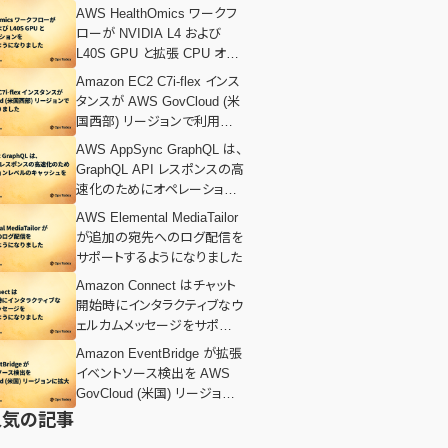
AWS HealthOmics ワークフ
ローが NVIDIA L4 および
L40S GPU と拡張 CPU オプ
ションをサポートするようにな
Amazon EC2 C7i-flex インス
りました
タンスが AWS GovCloud (米
国西部) リージョンで利用可
能になりました
AWS AppSync GraphQL は、
GraphQL API レスポンスの高
速化のためにオペレーション
レベルのキャッシュを導入しま
AWS Elemental MediaTailor
した。
が追加の宛先へのログ配信を
サポートするようになりました
Amazon Connect はチャット
開始時にインタラクティブなウ
ェルカムメッセージをサポート
するようになりました
Amazon EventBridge が拡張
イベントソース検出を AWS
GovCloud (米国) リージョン
に拡大
人気の記事