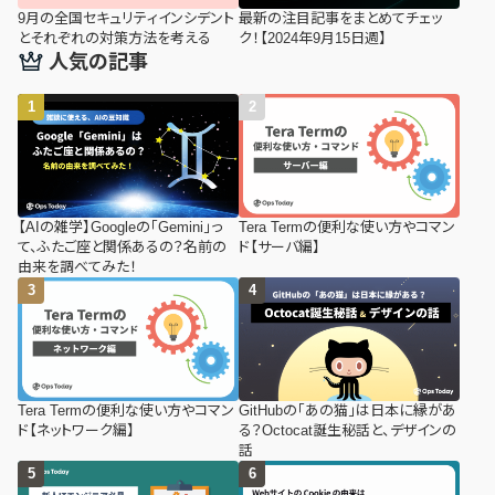
9月の全国セキュリティインシデント
最新の注目記事をまとめてチェッ
とそれぞれの対策方法を考える
ク！【2024年9月15日週】
人気の記事
【AIの雑学】Googleの「Gemini」っ
Tera Termの便利な使い方やコマン
て、ふたご座と関係あるの？名前の
ド【サーバ編】
由来を調べてみた！
Tera Termの便利な使い方やコマン
GitHubの「あの猫」は日本に縁があ
ド【ネットワーク編】
る？Octocat誕生秘話と、デザインの
話