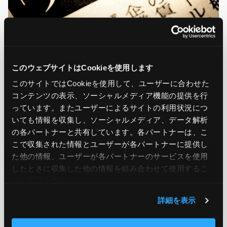
パーソル総合研究所では17日、「労働市場の未来推計
このウェブサイトはCookieを使用します
2035」として2035年時点の労働需給の状況を予測した。こ
このサイトではCookieを使用して、ユーザーに合わせた
の結果、2035年には「1,775万時間／日の労働力不足」に
コンテンツの表示、ソーシャルメディア機能の提供を行
なることが分かった。2030年予測と比較しても、2035年に
っています。またユーザーによるサイトの利用状況につ
は労働力不足はさらに深刻化する。2035年には、2023年よ
いても情報を収集し、ソーシャルメディア、データ解析
の各パートナーと共有しています。各パートナーは、こ
りも外国人を含め人口が770万人程度減少することが予想
こで収集された情報とユーザーが各パートナーに提供し
されている。加えて、高齢化も進むことから、一人当たりの
た他の情報、ユーザーが各パートナーのサービスを使用
労働時間も年間163時間程度減少する見込みとなってい
したときに収集した他の情報を組み合わせて使用​​するこ
とがあります。
る。労働力不足解決に向け、活躍機械の創出により労働力
詳細を表示
を増加すること、AIなどの新たなテクノロジーを活用し労
働生産性を向上することが求められる。