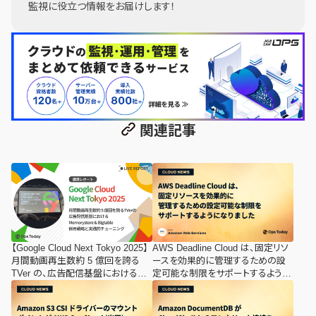
監視に役立つ情報をお届けします！
関連記事
【Google Cloud Next Tokyo 2025】
AWS Deadline Cloud は、固定リソ
月間動画再生数約 5 億回を誇る
ースを効果的に管理するための設
TVer の、広告配信基盤における
定可能な制限をサポートするように
Memorystore & Bigtable 併用戦略
なりました
と実践的チューニング：講演レポー
ト