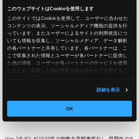
このウェブサイトはCookieを使用します
このサイトではCookieを使用して、ユーザーに合わせた
現実世界への応用：スポーツからエンタ
コンテンツの表示、ソーシャルメディア機能の提供を行
っています。またユーザーによるサイトの利用状況につ
メまで
いても情報を収集し、ソーシャルメディア、データ解析
の各パートナーと共有しています。各パートナーは、こ
AIの実用性を示す例として、Jake DiBattista氏がGoogle
こで収集された情報とユーザーが各パートナーに提供し
Cloud MLBハッカソンの成果を発表。Geminiを使い、野球
た他の情報、ユーザーが各パートナーのサービスを使用
のピッチング解析ツールを1週間で構築しました。
したときに収集した他の情報を組み合わせて使用​​するこ
とがあります。
Clayton Kershawの投球とアマチュアの投球を比較し、改
詳細を表示
善点を提案するアプリは、特別な機材不要で誰でも使える
OK
手軽さが魅力。一方、エンタメ分野では、Sphereが「オズの
魔法使い」を360度体験に変えるプロジェクトを紹介。
Veo 2モデルが1939年の映像を高解像度化し、視野外のキ