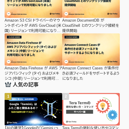
Amazon S3 CSI ドライバーのマウ
Amazon DocumentDB が
ントポイントが AWS GovCloud (米
CloudShell とのワンクリック接続を
国) リージョンで利用可能になりま
提供開始
した
Amazon Data Firehose が AWS ア
Amazon Connect Cases が条件付
ジアパシフィック (タイ) およびメキ
き必須フィールドをサポートするよう
シコ (中部) リージョンで利用可能
になりました
になりました
人気の記事
【AIの雑学】Googleの「Gemini」っ
Tera Termの便利な使い方やコマン