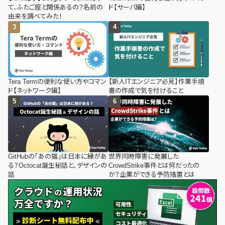
て、ふたご座と関係あるの？名前の
ド【サーバ編】
由来を調べてみた！
Tera Termの便利な使い方やコマン
【新人ITエンジニア必見】作業手順
ド【ネットワーク編】
書の作成で気を付けること
GitHubの「あの猫」は日本に縁があ
世界同時障害に発展した
る？Octocat誕生秘話と、デザインの
CrowdStrike事件とは何だったの
話
か？企業ができる予防措置とは