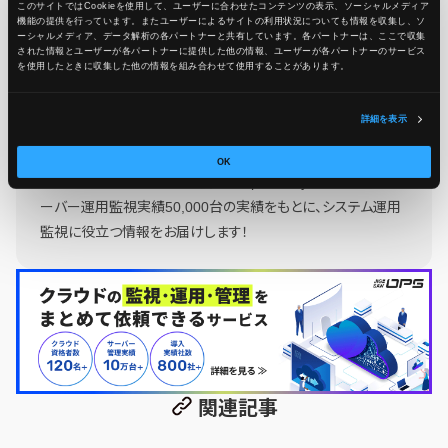
このサイトではCookieを使用して、ユーザーに合わせたコンテンツの表示、ソーシャルメディア
機能の提供を行っています。またユーザーによるサイトの利用状況についても情報を収集し、ソ
ーシャルメディア、データ解析の各パートナーと共有しています。各パートナーは、ここで収集
された情報とユーザーが各パートナーに提供した他の情報、ユーザーが各パートナーのサービス
を使用したときに収集した他の情報を組み合わせて使用​​することがあります。
Ops Today編集部
もっと読む
詳細を表示
24時間365日のシステム運用監視サービス「JIG-SAW OPS」
OK
を提供する、JIG-SAW株式会社のOps Today編集部です。 サ
ーバー運用監視実績50,000台の実績をもとに、システム運用
監視に役立つ情報をお届けします！
関連記事