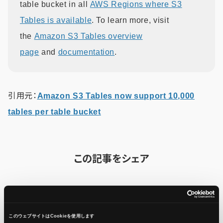
table bucket in all
AWS Regions where S3
Tables is available
. To learn more, visit
the
Amazon S3 Tables overview
page
and
documentation
.
引用元：
Amazon S3 Tables now support 10,000
tables per table bucket
この記事をシェア
このウェブサイトはCookieを使用します