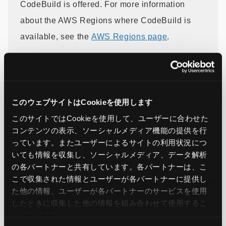
CodeBuild is offered. For more information
about the AWS Regions where CodeBuild is
available, see the
AWS Regions page
.
To learn more about CodeBuild’s condition
keys, please visit our
documentation
. To learn
more about how to get started with CodeBuild,
このウェブサイトはCookieを使用します
visit the
AWS CodeBuild product page
.
このサイトではCookieを使用して、ユーザーに合わせた
コンテンツの表示、ソーシャルメディア機能の提供を行
っています。またユーザーによるサイトの利用状況につ
いても情報を収集し、ソーシャルメディア、データ解析
引用元：
AWS CodeBuild announces support for
の各パートナーと共有しています。各パートナーは、こ
project ARN and build ARN IAM condition keys
こで収集された情報とユーザーが各パートナーに提供し
た他の情報、ユーザーが各パートナーのサービスを使用
したときに収集した他の情報を組み合わせて使用​​するこ
とがあります。
この記事をシェア