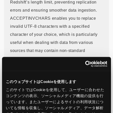
Redshift’s length limit, preventing replication
errors and ensuring smoother data ingestion.
ACCEPTINVCHARS enables you to replace
invalid UTF-8 characters with a specified
character of your choice, which is particularly
useful when dealing with data from various
sources that may contain non-standard
characters. You can modify the existing
integrations or create new ones using these
features.
このウェブサイトはCookieを使用します
このサイトではCookieを使用して、ユーザーに合わせた
To learn more and get started with zero-ETL
コンテンツの表示、ソーシャルメディア機能の提供を行
integration, visit the getting started guides
っています。またユーザーによるサイトの利用状況につ
for
Amazon Redshift
. To learn more about these
いても情報を収集し、ソーシャルメディア、データ解析