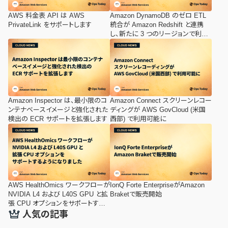
AWS 料金表 API は AWS
Amazon DynamoDB のゼロ ETL
PrivateLink をサポートします
統合が Amazon Redshift と連携
し、新たに 3 つのリージョンで利用
可能に
Amazon Inspector は、最小限のコ
Amazon Connect スクリーンレコー
ンテナベースイメージと強化された
ディングが AWS GovCloud (米国
検出の ECR サポートを拡張します
西部) で利用可能に
AWS HealthOmics ワークフローが
IonQ Forte EnterpriseがAmazon
NVIDIA L4 および L40S GPU と拡
Braketで販売開始
張 CPU オプションをサポートする
ようになりました
人気の記事