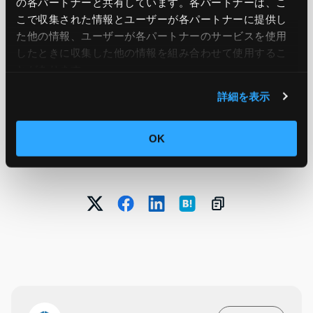
の各パートナーと共有しています。各パートナーは、こ
features, see the
documentation
.
こで収集された情報とユーザーが各パートナーに提供し
た他の情報、ユーザーが各パートナーのサービスを使用
したときに収集した他の情報を組み合わせて使用​​するこ
引用元：
Amazon Redshift introduces new SQL
とがあります。
features for zero-ETL integrations
詳細を表示
OK
この記事をシェア