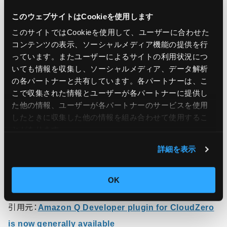
innovation. CloudZero’s next-generation cloud
このウェブサイトはCookieを使用します
cost optimization platform automates the
このサイトではCookieを使用して、ユーザーに合わせた
collection, allocation, and analysis of cloud
コンテンツの表示、ソーシャルメディア機能の提供を行
costs to uncover savings opportunities and
っています。またユーザーによるサイトの利用状況につ
improve unit economics. CloudZero enables
いても情報を収集し、ソーシャルメディア、データ解析
の各パートナーと共有しています。各パートナーは、こ
companies to understand their operational
こで収集された情報とユーザーが各パートナーに提供し
cloud spend and take an engineering-led
た他の情報、ユーザーが各パートナーのサービスを使用
approach to optimizing that spend.
したときに収集した他の情報を組み合わせて使用​​するこ
とがあります。
To learn more about Amazon Q Developer,
visit
詳細を表示
the service overview page.
OK
引用元：
Amazon Q Developer plugin for CloudZero
is now generally available