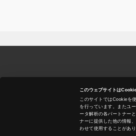
このウェブサイトはCook
このサイトではCooki
を行っています。またユ
ータ解析の各パートナー
ナーに提供した他の情報
わせて使用​​することがあ