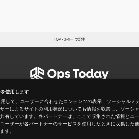
TOP
-
ﾕｯｶー の記事
今日を知り、明日を変えるシステム運用メディア
ieを使用します
eを使用して、ユーザーに合わせたコンテンツの表示、ソーシャルメ
ノウハウ
ニュース
コラム
特集
ーザーによるサイトの利用状況についても情報を収集し、ソーシ
と共有しています。各パートナーは、ここで収集された情報とユ
、ユーザーが各パートナーのサービスを使用したときに収集した
ります。
プ