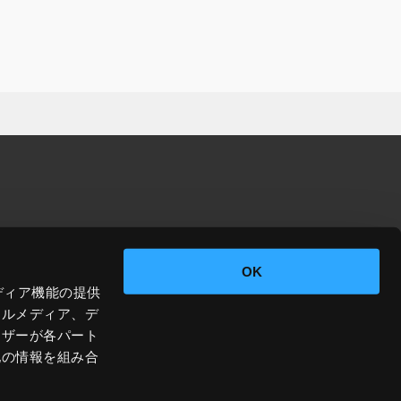
OK
ディア機能の提供
ャルメディア、デ
ーザーが各パート
他の情報を組み合
ライバシーポリシー
サイトポリシー
©2026 JIG-SAW INC.