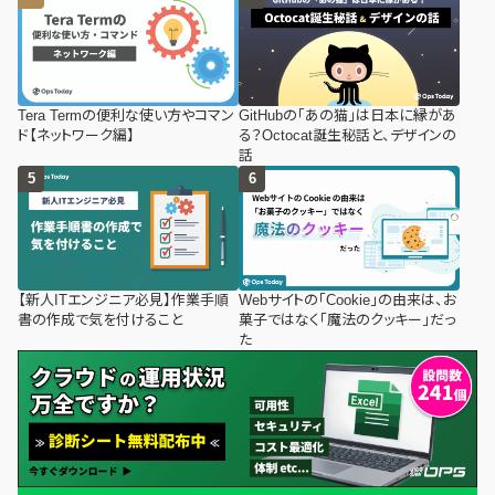
Tera Termの便利な使い方やコマン
GitHubの「あの猫」は日本に縁があ
ド【ネットワーク編】
る？Octocat誕生秘話と、デザインの
話
【新人ITエンジニア必見】作業手順
Webサイトの「Cookie」の由来は、お
書の作成で気を付けること
菓子ではなく「魔法のクッキー」だっ
た