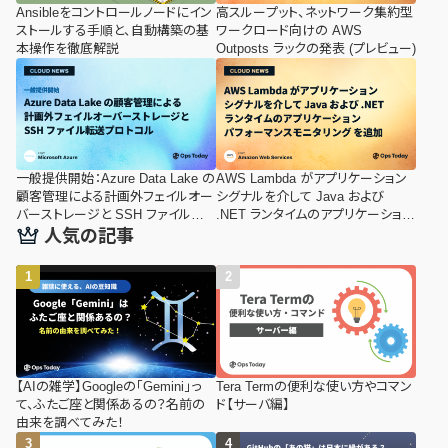
Ansibleをコントロールノードにイン
高スループット、ネットワーク集約型
ストールする手順と、自動構築の基
ワークロード向けの AWS
本操作を徹底解説
Outposts ラックの発表 (プレビュー)
一般提供開始：Azure Data Lake の
AWS Lambda がアプリケーション
顧客管理による計画外フェイルオー
シグナルを介して Java および
バーストレージと SSH ファイル転
.NET ランタイムのアプリケーション
送プロトコル
パフォーマンスモニタリング (APM)
人気の記事
を追加
【AIの雑学】Googleの「Gemini」っ
Tera Termの便利な使い方やコマン
て、ふたご座と関係あるの？名前の
ド【サーバ編】
由来を調べてみた！