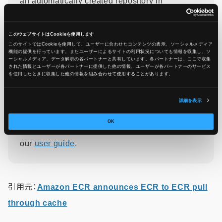
an automatically created repository in
downstream registry for future pulls.
Additionally, this feature supports frequent
このウェブサイトはCookieを使用します
このサイトではCookieを使用して、ユーザーに合わせたコンテンツの表示、ソーシャルメディア
syncs with upstream, helping keep the cached
機能の提供を行っています。またユーザーによるサイトの利用状況についても情報を収集し、ソ
ーシャルメディア、データ解析の各パートナーと共有しています。各パートナーは、ここで収集
images up to date.
された情報とユーザーが各パートナーに提供した他の情報、ユーザーが各パートナーのサービス
を使用したときに収集した他の情報を組み合わせて使用​​することがあります。
ECR to ECR Pull through cache is available in
詳細を表示
all AWS regions, excluding GovCloud (US) and
OK
China regions. To learn more, please visit
our
user guide
.
引用元：
Amazon ECR announces ECR to ECR pull
through cache