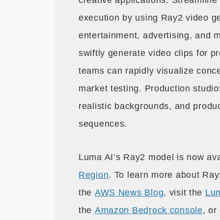
creative applications. Streamline
execution by using Ray2 video ge
entertainment, advertising, and 
swiftly generate video clips for p
teams can rapidly visualize conc
market testing. Production studio
realistic backgrounds, and produce
sequences.
Luma AI’s Ray2 model is now ava
Region
. To learn more about Ray2
the
AWS News Blog
, visit the
Lum
the
Amazon Bedrock console
, or