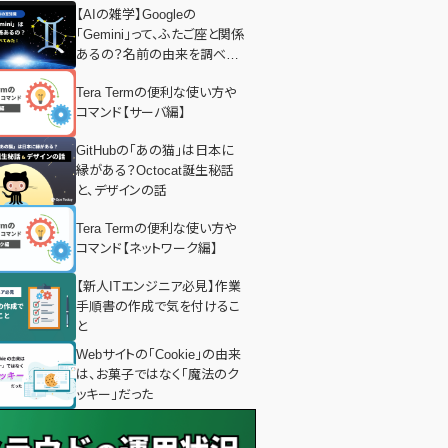
【AIの雑学】Googleの
「Gemini」って、ふたご座と関係
あるの？名前の由来を調べて
みた！
Tera Termの便利な使い方や
コマンド【サーバ編】
GitHubの「あの猫」は日本に
縁がある？Octocat誕生秘話
と、デザインの話
Tera Termの便利な使い方や
コマンド【ネットワーク編】
【新人ITエンジニア必見】作業
手順書の作成で気を付けるこ
と
Webサイトの「Cookie」の由来
は、お菓子ではなく「魔法のク
ッキー」だった