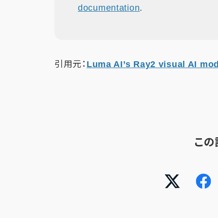
documentation
.
引用元：
Luma AI’s Ray2 visual AI m
この