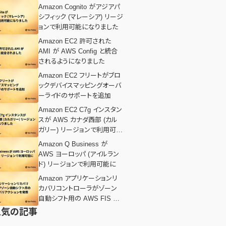
Amazon Cognito がアジアパ
シフィック (マレーシア) リージ
ョンで利用可能になりました
Amazon EC2 許可された
AMI が AWS Config と統合
されるようになりました
Amazon EC2 フリートがブロ
ックデバイスマッピングオーバ
ーライドのサポートを追加
Amazon EC2 C7g インスタン
スが AWS カナダ西部 (カル
ガリー) リージョンで利用可能
になりました
Amazon Q Business が
AWS ヨーロッパ (アイルラン
ド) リージョンで利用可能に
Amazon アプリケーションリ
カバリコントローラがゾーン
自動シフト用の AWS FIS リ
カバリアクションを発表
人気の記事